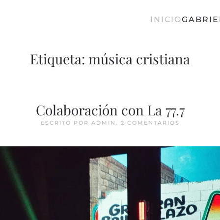
INICIO
GABRIE
Etiqueta:
música cristiana
Colaboración con La 77.7
EN
ESCRITO POR
ADMIN
.
2 COMENTARIOS
COLABORA
CON
LA
77.7