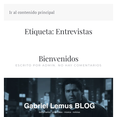
Ir al contenido principal
Etiqueta:
Entrevistas
Bienvenidos
EN
ESCRITO POR
ADMIN
.
NO HAY COMENTARIOS
BIENVE