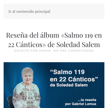
Ir al contenido principal
Reseña del álbum «Salmo 119 en
22 Cánticos» de Soledad Salem
EN
ESCRITO POR
ADMIN
.
NO HAY COMENTARIOS
RESEÑA
DEL
ÁLBUM
«SALM
119
EN
22
CÁNTIC
DE
SOLED
SALEM